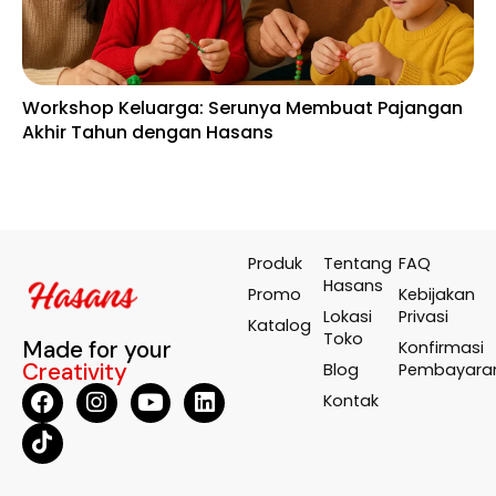
Workshop Keluarga: Serunya Membuat Pajangan
En
Akhir Tahun dengan Hasans
Wa
Te
Produk
Tentang
FAQ
Hasans
Promo
Kebijakan
Lokasi
Privasi
Katalog
Toko
Made for your
Konfirmasi
Creativity
Blog
Pembayara
Kontak