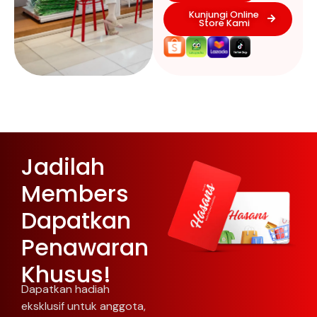
Kunjungi Online
Store Kami
Jadilah
Members
Dapatkan
Penawaran
Khusus!
Dapatkan hadiah
eksklusif untuk anggota,