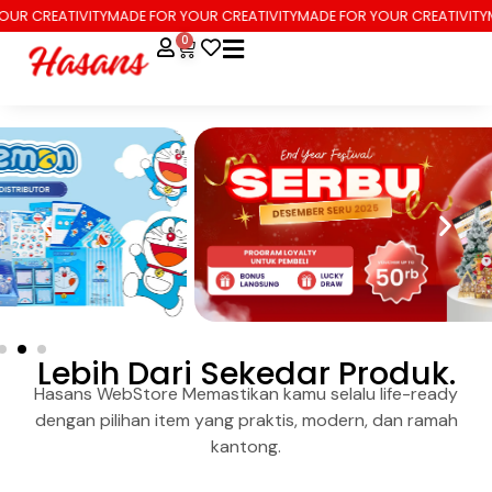
 CREATIVITY
MADE FOR YOUR CREATIVITY
MADE FOR YOUR CREATIVITY
MAD
0
Lebih Dari Sekedar Produk.
Hasans WebStore Memastikan kamu selalu life-ready
dengan pilihan item yang praktis, modern, dan ramah
kantong.