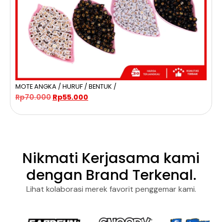
MOTE ANGKA / HURUF / BENTUK /
D
Rp
70.000
Rp
55.000
Nikmati Kerjasama kami
dengan Brand Terkenal.
Lihat kolaborasi merek favorit penggemar kami.