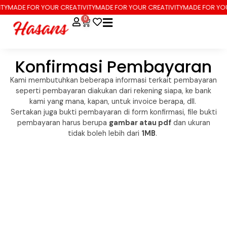
TY
MADE FOR YOUR CREATIVITY
MADE FOR YOUR CREATIVITY
MADE FOR YOU
0
Konfirmasi Pembayaran
Kami membutuhkan beberapa informasi terkait pembayaran
seperti pembayaran diakukan dari rekening siapa, ke bank
kami yang mana, kapan, untuk invoice berapa, dll.
Sertakan juga bukti pembayaran di form konfirmasi, file bukti
pembayaran harus berupa
gambar atau pdf
dan ukuran
tidak boleh lebih dari
1MB
.