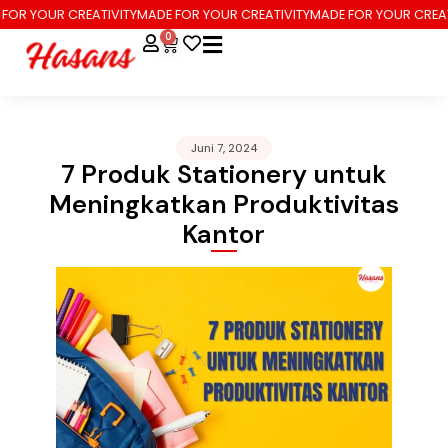
 YOUR CREATIVITY
MADE FOR YOUR CREATIVITY
MADE FOR YOUR CREATIVIT
0
Juni 7, 2024
7 Produk Stationery untuk
Meningkatkan Produktivitas
Kantor