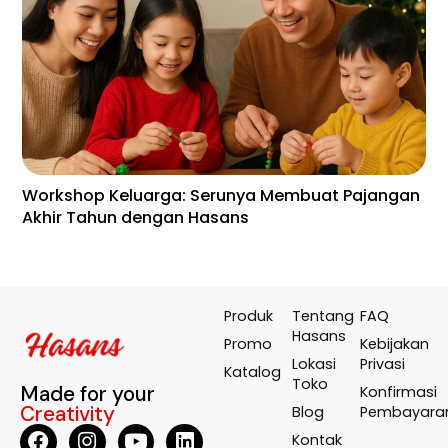
Workshop Keluarga: Serunya Membuat Pajangan
En
Akhir Tahun dengan Hasans
Wa
Te
Produk
Tentang
FAQ
Hasans
Promo
Kebijakan
Lokasi
Privasi
Katalog
Toko
Made for your
Konfirmasi
Creativity
Blog
Pembayara
Kontak