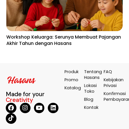
Workshop Keluarga: Serunya Membuat Pajangan
En
Akhir Tahun dengan Hasans
Wa
Te
Produk
Tentang
FAQ
Hasans
Promo
Kebijakan
Lokasi
Privasi
Katalog
Toko
Made for your
Konfirmasi
Creativity
Blog
Pembayara
Kontak