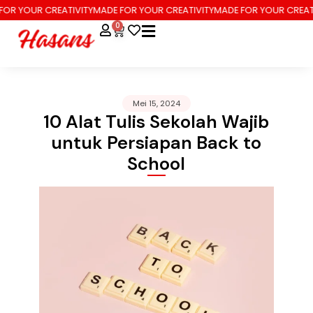
R CREATIVITY
MADE FOR YOUR CREATIVITY
MADE FOR YOUR CREATIVITY
MAD
0
Mei 15, 2024
10 Alat Tulis Sekolah Wajib
untuk Persiapan Back to
School