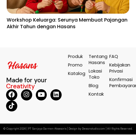
Workshop Keluarga: Serunya Membuat Pajangan
En
Akhir Tahun dengan Hasans
Wa
Te
Produk
Tentang
FAQ
Hasans
Promo
Kebijakan
Lokasi
Privasi
Katalog
Toko
Made for your
Konfirmasi
Creativity
Blog
Pembayara
Kontak
© Copyright 2026 | PT Sanjaya Garmen Aksesoris | Design by Dewanstudio.com | All Rights Reserved.