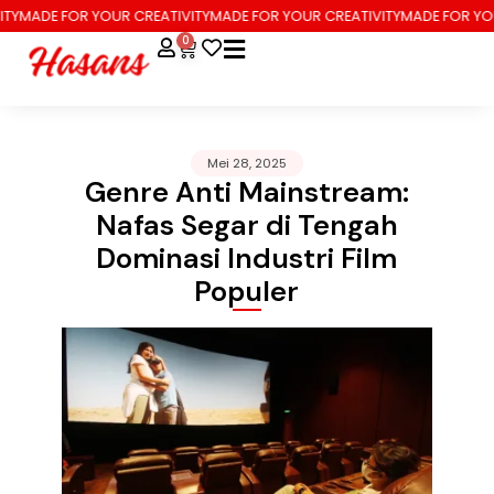
MADE FOR YOUR CREATIVITY
MADE FOR YOUR CREATIVITY
MADE FOR YOUR 
0
Mei 28, 2025
Genre Anti Mainstream:
Nafas Segar di Tengah
Dominasi Industri Film
Populer