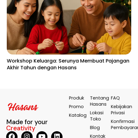
Workshop Keluarga: Serunya Membuat Pajangan
En
Akhir Tahun dengan Hasans
Wa
Te
Produk
Tentang
FAQ
Hasans
Promo
Kebijakan
Lokasi
Privasi
Katalog
Toko
Made for your
Konfirmasi
Creativity
Blog
Pembayara
Kontak