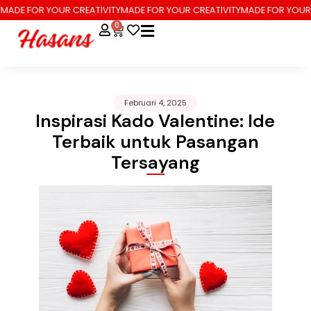
E FOR YOUR CREATIVITY
MADE FOR YOUR CREATIVITY
MADE FOR YOUR CREA
0
Februari 4, 2025
Inspirasi Kado Valentine: Ide
Terbaik untuk Pasangan
Tersayang