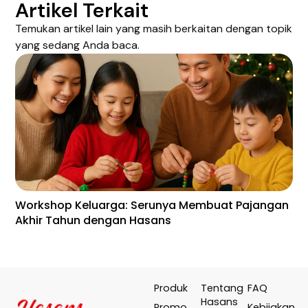
Artikel Terkait
Temukan artikel lain yang masih berkaitan dengan topik
yang sedang Anda baca.
Workshop Keluarga: Serunya Membuat Pajangan
En
Akhir Tahun dengan Hasans
Wa
Te
Produk
Tentang
FAQ
Hasans
Promo
Kebijakan