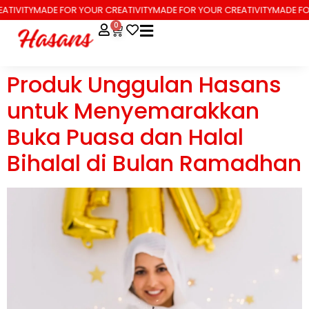
ATIVITY
MADE FOR YOUR CREATIVITY
MADE FOR YOUR CREATIVITY
MADE FOR
0
Produk Unggulan Hasans
untuk Menyemarakkan
Buka Puasa dan Halal
Bihalal di Bulan Ramadhan