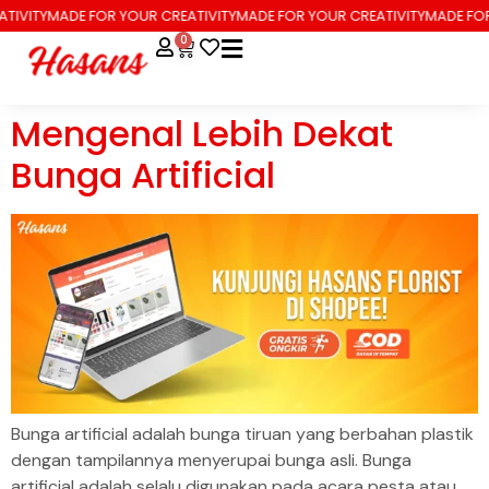
TIVITY
MADE FOR YOUR CREATIVITY
MADE FOR YOUR CREATIVITY
MADE FOR
0
Mengenal Lebih Dekat
Bunga Artificial
Bunga artificial adalah bunga tiruan yang berbahan plastik
dengan tampilannya menyerupai bunga asli. Bunga
artificial adalah selalu digunakan pada acara pesta atau