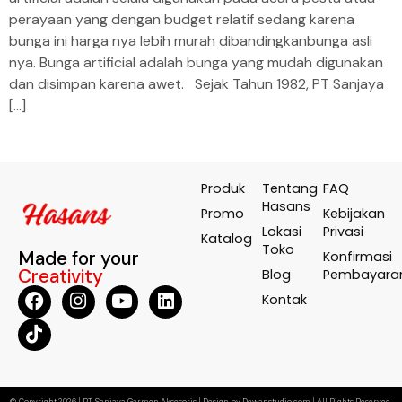
perayaan yang dengan budget relatif sedang karena
bunga ini harga nya lebih murah dibandingkanbunga asli
nya. Bunga artificial adalah bunga yang mudah digunakan
dan disimpan karena awet. Sejak Tahun 1982, PT Sanjaya
[…]
Produk
Tentang
FAQ
Hasans
Promo
Kebijakan
Lokasi
Privasi
Katalog
Toko
Made for your
Konfirmasi
Creativity
Blog
Pembayara
Kontak
© Copyright 2026 | PT Sanjaya Garmen Aksesoris | Design by Dewanstudio.com | All Rights Reserved.