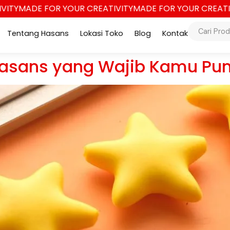
TY
MADE FOR YOUR CREATIVITY
MADE FOR YOUR CREATIVI
Tentang Hasans
Lokasi Toko
Blog
Kontak
 Hasans yang Wajib Kamu Puny