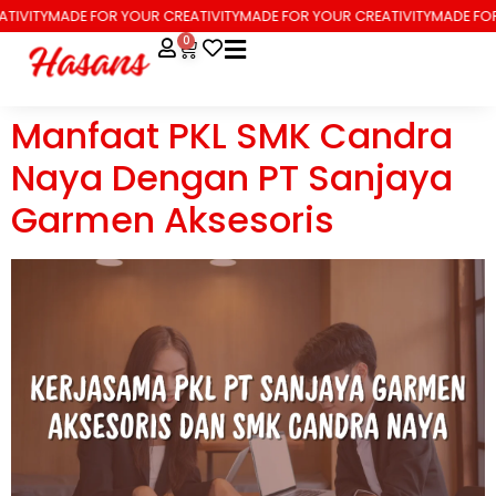
TIVITY
MADE FOR YOUR CREATIVITY
MADE FOR YOUR CREATIVITY
MADE FOR
0
Manfaat PKL SMK Candra
Naya Dengan PT Sanjaya
Garmen Aksesoris