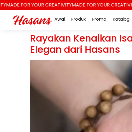
MADE FOR YOUR CREATIVITY
MADE FOR YOUR CREATIVITY
M
Awal
Produk
Promo
Katalog
Rayakan Kenaikan Isa
Elegan dari Hasans