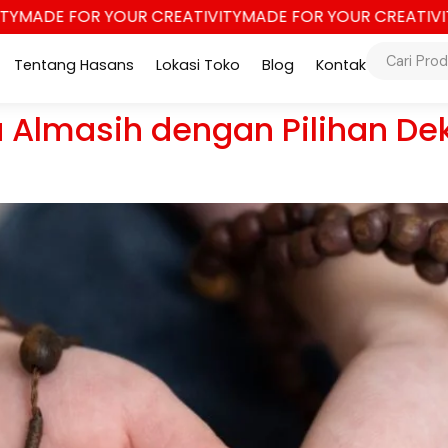
ADE FOR YOUR CREATIVITY
MADE FOR YOUR CREATIVITY
M
Tentang Hasans
Lokasi Toko
Blog
Kontak
 Almasih dengan Pilihan Dek