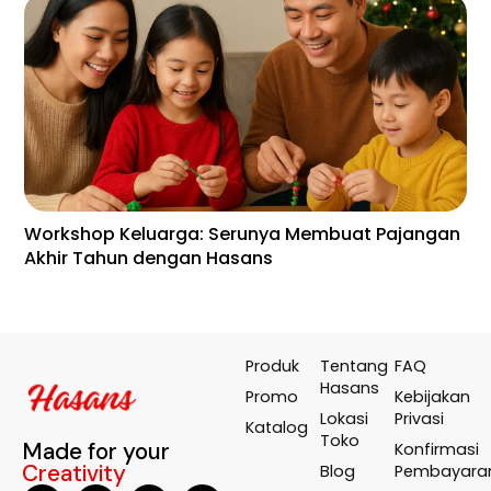
Workshop Keluarga: Serunya Membuat Pajangan
En
Akhir Tahun dengan Hasans
Wa
Te
Produk
Tentang
FAQ
Hasans
Promo
Kebijakan
Lokasi
Privasi
Katalog
Toko
Made for your
Konfirmasi
Creativity
Blog
Pembayara