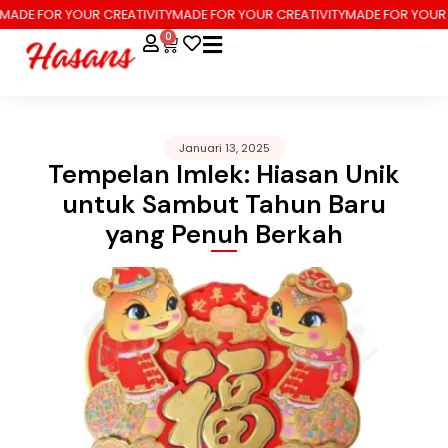
DE FOR YOUR CREATIVITY
MADE FOR YOUR CREATIVITY
MADE FOR YOUR CR
0
Januari 13, 2025
Tempelan Imlek: Hiasan Unik
untuk Sambut Tahun Baru
yang Penuh Berkah