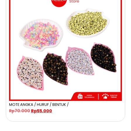
MOTE ANGKA / HURUF / BENTUK /
D
Rp
70.000
Rp
55.000