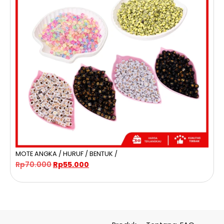
MOTE ANGKA / HURUF / BENTUK /
D
Rp
70.000
Rp
55.000