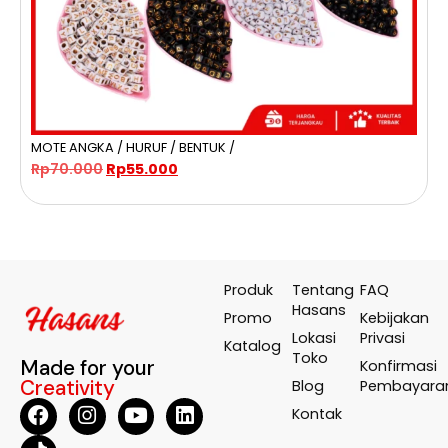
MOTE ANGKA / HURUF / BENTUK /
D
Rp
70.000
Rp
55.000
Produk
Tentang
FAQ
Hasans
Promo
Kebijakan
Lokasi
Privasi
Katalog
Toko
Made for your
Konfirmasi
Creativity
Blog
Pembayara
Kontak